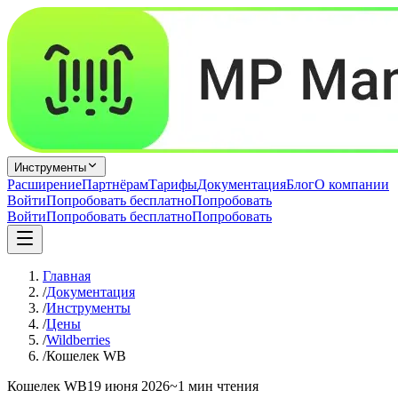
Инструменты
Расширение
Партнёрам
Тарифы
Документация
Блог
О компании
Войти
Попробовать бесплатно
Попробовать
Войти
Попробовать бесплатно
Попробовать
Главная
/
Документация
/
Инструменты
/
Цены
/
Wildberries
/
Кошелек WB
Кошелек WB
19 июня 2026
~1 мин чтения