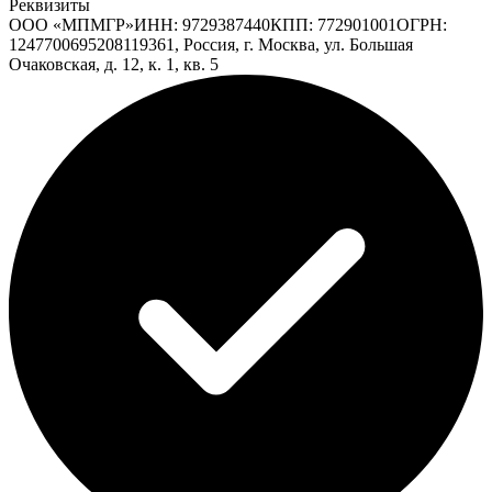
Реквизиты
ООО «МПМГР»
ИНН:
9729387440
КПП:
772901001
ОГРН:
1247700695208
119361, Россия, г. Москва, ул. Большая
Очаковская, д. 12, к. 1, кв. 5