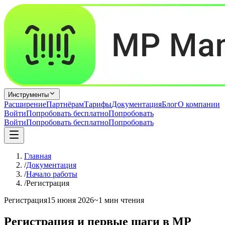
Инструменты
Расширение
Партнёрам
Тарифы
Документация
Блог
О компании
Войти
Попробовать бесплатно
Попробовать
Войти
Попробовать бесплатно
Попробовать
Главная
/
Документация
/
Начало работы
/
Регистрация
Регистрация
15 июня 2026
~1 мин чтения
Регистрация и первые шаги в MP