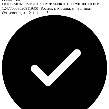
ООО «МПМГР»
ИНН:
9729387440
КПП:
772901001
ОГРН:
1247700695208
119361, Россия, г. Москва, ул. Большая
Очаковская, д. 12, к. 1, кв. 5