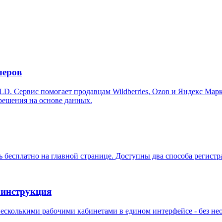
леров
LD. Сервис помогает продавцам Wildberries, Ozon и Яндекс Мар
решения на основе данных.
есплатно на главной странице. Доступны два способа регистрац
 инструкция
несколькими рабочими кабинетами в едином интерфейсе - без не