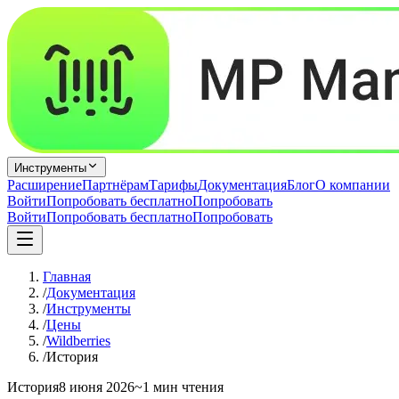
Инструменты
Расширение
Партнёрам
Тарифы
Документация
Блог
О компании
Войти
Попробовать бесплатно
Попробовать
Войти
Попробовать бесплатно
Попробовать
Главная
/
Документация
/
Инструменты
/
Цены
/
Wildberries
/
История
История
8 июня 2026
~1 мин чтения