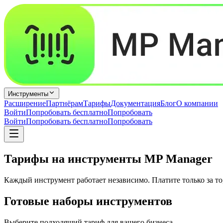
Инструменты
Расширение
Партнёрам
Тарифы
Документация
Блог
О компании
Войти
Попробовать бесплатно
Попробовать
Войти
Попробовать бесплатно
Попробовать
Тарифы на инструменты MP Manager
Каждый инструмент работает независимо. Платите только за то,
Готовые наборы инструментов
Выберите подходящий тариф для вашего бизнеса