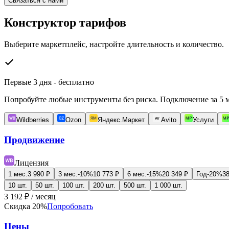
Связаться с нами
Конструктор тарифов
Выберите маркетплейс, настройте длительность и количество.
Первые 3 дня - бесплатно
Попробуйте любые инструменты без риска. Подключение за 5 ми
AV
Wildberries
Ozon
Яндекс.Маркет
Avito
Услуги
Продвижение
Лицензия
1 мес.
3 990
₽
3 мес.
-
10
%
10 773
₽
6 мес.
-
15
%
20 349
₽
Год
-
20
%
38
10
шт.
50
шт.
100
шт.
200
шт.
500
шт.
1 000
шт.
3 192
₽
/ месяц
Скидка
20
%
Попробовать
Цены