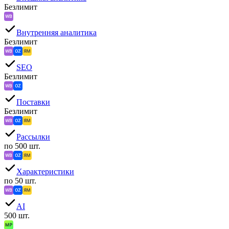
Безлимит
Внутренняя аналитика
Безлимит
SEO
Безлимит
Поставки
Безлимит
Рассылки
по 500 шт.
Характеристики
по 50 шт.
AI
500 шт.