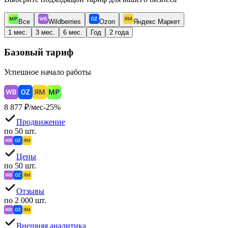
Все
Wildberries
Ozon
Яндекс Маркет
1 мес.
3 мес.
6 мес.
Год
2 года
Базовый тариф
Успешное начало работы
8 877
₽/мес
-
25
%
Продвижение
по 50 шт.
Цены
по 50 шт.
Отзывы
по 2 000 шт.
Внешняя аналитика