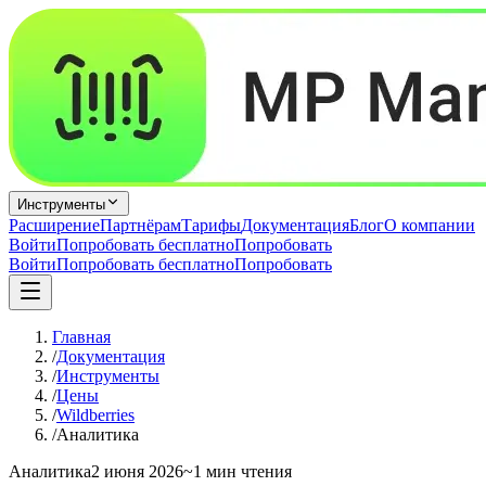
Инструменты
Расширение
Партнёрам
Тарифы
Документация
Блог
О компании
Войти
Попробовать бесплатно
Попробовать
Войти
Попробовать бесплатно
Попробовать
Главная
/
Документация
/
Инструменты
/
Цены
/
Wildberries
/
Аналитика
Аналитика
2 июня 2026
~1 мин чтения