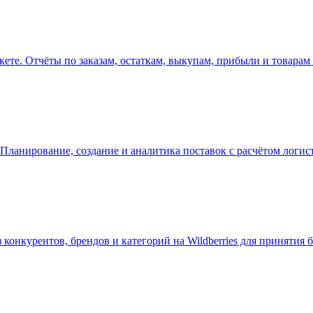
кете. Отчёты по заказам, остаткам, выкупам, прибыли и товарам 
 Планирование, создание и аналитика поставок с расчётом логис
конкурентов, брендов и категорий на Wildberries для принятия 