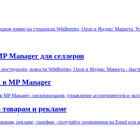
ров прямо на страницах Wildberries, Ozon и Яндекс Маркета. Ус
MP Manager для селлеров
инструкции, новости Wildberries, Ozon и Яндекс Маркета - быст
х в MP Manager
 в MP Manager: синхронизация, управление ассортиментом и экс
 товарам и рекламе
арам, рекламе, тарифам - получайте оповещения на Email или в