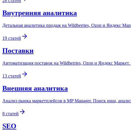
28
статей
Внутренняя аналитика
Детальная аналитика продаж на Wildberries, Ozon и Яндекс Мар
19
статей
Поставки
Автоматизация поставок на Wildberries, Ozon и Яндекс Маркет.
13
статей
Внешняя аналитика
Анализ рынка маркетплейсов в MP Manager. Поиск ниш, анализ 
8
статей
SEO