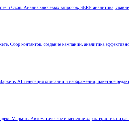
ies и Ozon. Анализ ключевых запросов, SERP-аналитика, сравне
ркете. Сбор контактов, создание кампаний, аналитика эффективн
 Маркете. AI-генерация описаний и изображений, пакетное редак
Яндекс Маркете. Автоматическое изменение характеристик по ра