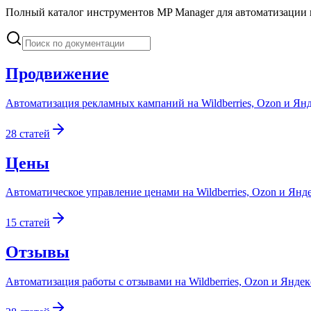
Полный каталог инструментов MP Manager для автоматизации пр
Продвижение
Автоматизация рекламных кампаний на Wildberries, Ozon и Янд
28
статей
Цены
Автоматическое управление ценами на Wildberries, Ozon и Янд
15
статей
Отзывы
Автоматизация работы с отзывами на Wildberries, Ozon и Яндек