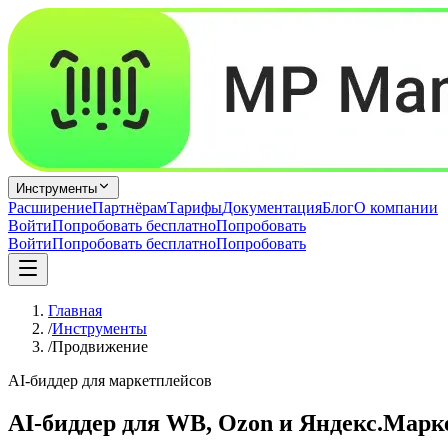
Инструменты
Расширение
Партнёрам
Тарифы
Документация
Блог
О компании
Войти
Попробовать бесплатно
Попробовать
Войти
Попробовать бесплатно
Попробовать
Главная
/
Инструменты
/
Продвижение
AI-биддер для маркетплейсов
AI-биддер для WB, Ozon и Яндекс.Марке