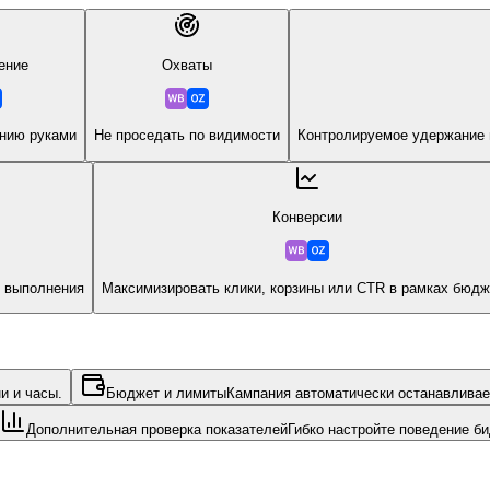
ение
Охваты
анию руками
Не проседать по видимости
Контролируемое удержание п
Конверсии
х выполнения
Максимизировать клики, корзины или CTR в рамках бюдж
и и часы.
Бюджет и лимиты
Кампания автоматически останавливае
Дополнительная проверка показателей
Гибко настройте поведение би