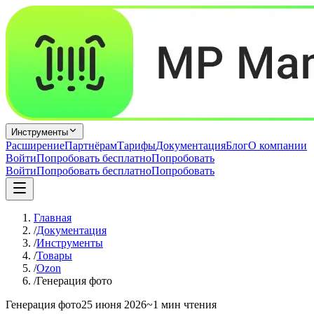
Инструменты
Расширение
Партнёрам
Тарифы
Документация
Блог
О компании
Войти
Попробовать бесплатно
Попробовать
Войти
Попробовать бесплатно
Попробовать
Главная
/
Документация
/
Инструменты
/
Товары
/
Ozon
/
Генерация фото
Генерация фото
25 июня 2026
~1 мин чтения