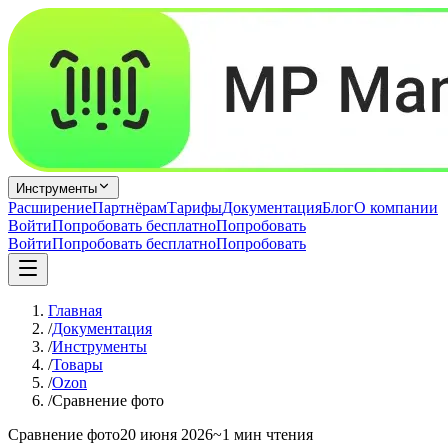
Инструменты
Расширение
Партнёрам
Тарифы
Документация
Блог
О компании
Войти
Попробовать бесплатно
Попробовать
Войти
Попробовать бесплатно
Попробовать
Главная
/
Документация
/
Инструменты
/
Товары
/
Ozon
/
Сравнение фото
Сравнение фото
20 июня 2026
~1 мин чтения