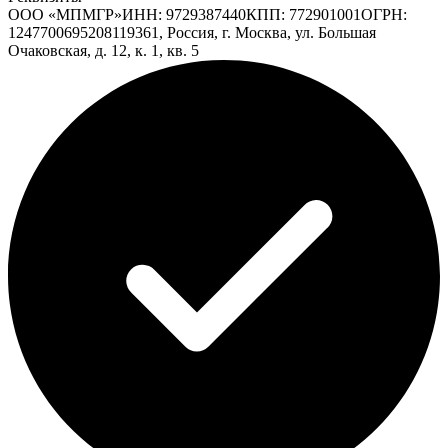
ООО «МПМГР»
ИНН:
9729387440
КПП:
772901001
ОГРН:
1247700695208
119361, Россия, г. Москва, ул. Большая
Очаковская, д. 12, к. 1, кв. 5