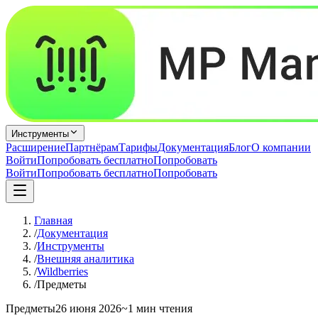
Инструменты
Расширение
Партнёрам
Тарифы
Документация
Блог
О компании
Войти
Попробовать бесплатно
Попробовать
Войти
Попробовать бесплатно
Попробовать
Главная
/
Документация
/
Инструменты
/
Внешняя аналитика
/
Wildberries
/
Предметы
Предметы
26 июня 2026
~1 мин чтения