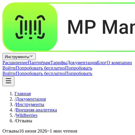
Инструменты
Расширение
Партнёрам
Тарифы
Документация
Блог
О компании
Войти
Попробовать бесплатно
Попробовать
Войти
Попробовать бесплатно
Попробовать
Главная
/
Документация
/
Инструменты
/
Внешняя аналитика
/
Wildberries
/
Отзывы
Отзывы
16 июня 2026
~1 мин чтения