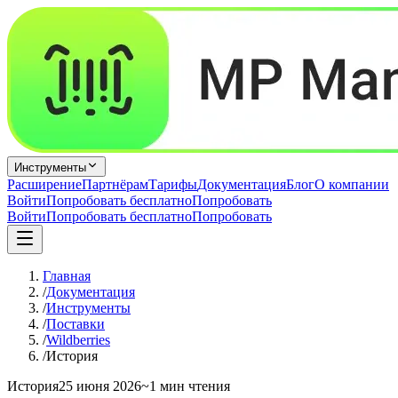
Инструменты
Расширение
Партнёрам
Тарифы
Документация
Блог
О компании
Войти
Попробовать бесплатно
Попробовать
Войти
Попробовать бесплатно
Попробовать
Главная
/
Документация
/
Инструменты
/
Поставки
/
Wildberries
/
История
История
25 июня 2026
~1 мин чтения