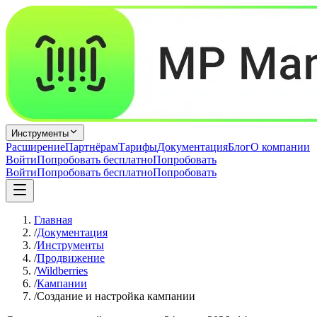
Инструменты
Расширение
Партнёрам
Тарифы
Документация
Блог
О компании
Войти
Попробовать бесплатно
Попробовать
Войти
Попробовать бесплатно
Попробовать
Главная
/
Документация
/
Инструменты
/
Продвижение
/
Wildberries
/
Кампании
/
Создание и настройка кампании