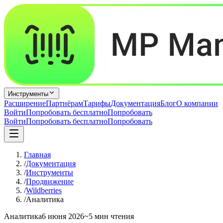
Инструменты
Расширение
Партнёрам
Тарифы
Документация
Блог
О компании
Войти
Попробовать бесплатно
Попробовать
Войти
Попробовать бесплатно
Попробовать
Главная
/
Документация
/
Инструменты
/
Продвижение
/
Wildberries
/
Аналитика
Аналитика
6 июня 2026
~5 мин чтения