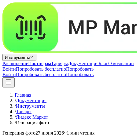
Инструменты
Расширение
Партнёрам
Тарифы
Документация
Блог
О компании
Войти
Попробовать бесплатно
Попробовать
Войти
Попробовать бесплатно
Попробовать
Главная
/
Документация
/
Инструменты
/
Товары
/
Яндекс Маркет
/
Генерация фото
Генерация фото
27 июня 2026
~1 мин чтения