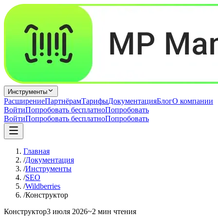
Инструменты
Расширение
Партнёрам
Тарифы
Документация
Блог
О компании
Войти
Попробовать бесплатно
Попробовать
Войти
Попробовать бесплатно
Попробовать
Главная
/
Документация
/
Инструменты
/
SEO
/
Wildberries
/
Конструктор
Конструктор
3 июля 2026
~2 мин чтения