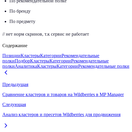
По рекомендательной полке
По бренду
По предмету
// нет норм скринов, т.к сервис не работает
Содержание
Позиции
Кластеры
Категории
Рекомендательные
полки
Подбор
Кластеры
Категории
Рекомендательные
полки
Аналитика
Кластеры
Категории
Рекомендательные полки
Предыдущая
Сравнение кластеров и товаров на Wildberries в MP Manager
Следующая
Анализ кластеров и пресетов Wildberries для продвижения