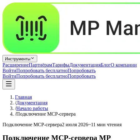
Инструменты
Расширение
Партнёрам
Тарифы
Документация
Блог
О компании
Войти
Попробовать бесплатно
Попробовать
Войти
Попробовать бесплатно
Попробовать
Главная
/
Документация
/
Начало работы
/
Подключение MCP-сервера
Подключение MCP-сервера
2 июля 2026
~11 мин чтения
Подключение MCP-сервера MP