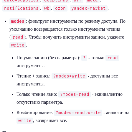
auto-supplies
deeplinks
bff
meta
,
,
,
.
notifications
wb
ozon
yandex-market
: фильтрует инструменты по режиму доступа. По
modes
умолчанию возвращаются только инструменты чтения
(
). Чтобы получить инструменты записи, укажите
read
.
write
По умолчанию (без параметра):
- только
?
read
инструменты.
Чтение + запись:
- доступны все
?modes=write
инструменты.
Только чтение явно:
- эквивалентно
?modes=read
отсутствию параметра.
Комбинирование:
- аналогична
?modes=read,write
, возвращает всё.
write