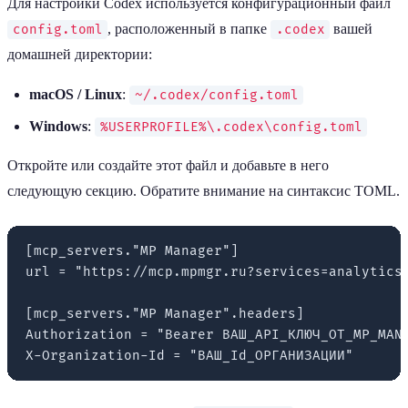
Для настройки Codex используется конфигурационный файл
, расположенный в папке
вашей
config.toml
.codex
домашней директории:
macOS / Linux
:
~/.codex/config.toml
Windows
:
%USERPROFILE%\.codex\config.toml
Откройте или создайте этот файл и добавьте в него
следующую секцию. Обратите внимание на синтаксис TOML.
[mcp_servers."MP Manager"]

url = "https://mcp.mpmgr.ru?services=analytics"
[mcp_servers."MP Manager".headers]

Authorization = "Bearer ВАШ_API_КЛЮЧ_ОТ_MP_MANA