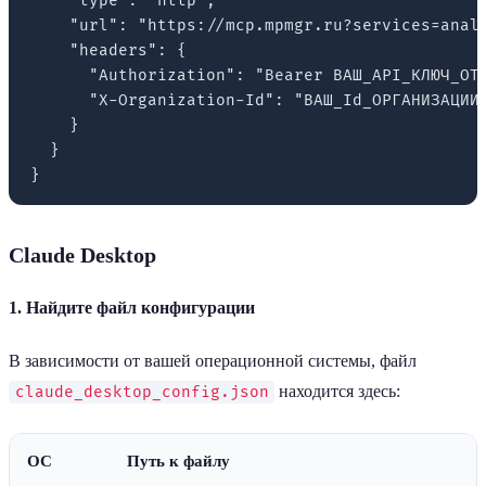
    "type": "http",

    "url": "https://mcp.mpmgr.ru?services=analy
    "headers": {

      "Authorization": "Bearer ВАШ_API_КЛЮЧ_ОТ_
      "X-Organization-Id": "ВАШ_Id_ОРГАНИЗАЦИИ"
    }

  }

Claude Desktop
1. Найдите файл конфигурации
В зависимости от вашей операционной системы, файл
находится здесь:
claude_desktop_config.json
ОС
Путь к файлу