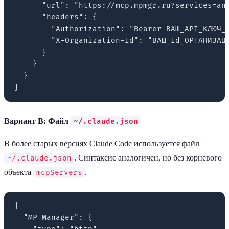
      "url": "https://mcp.mpmgr.ru?services=ana
      "headers": {

        "Authorization": "Bearer ВАШ_API_КЛЮЧ_О
        "X-Organization-Id": "ВАШ_Id_ОРГАНИЗАЦИ
      }

    }

  }

Вариант B: Файл
~/.claude.json
В более старых версиях Claude Code используется файл
. Синтаксис аналогичен, но без корневого
~/.claude.json
объекта
.
mcpServers
{

  "MP Manager": {
