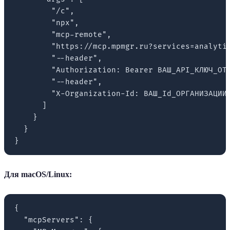
        "/c",

        "npx",

        "mcp-remote",

        "https://mcp.mpmgr.ru?services=analytic
        "--header",

        "Authorization: Bearer ВАШ_API_КЛЮЧ_ОТ_
        "--header",

        "X-Organization-Id: ВАШ_Id_ОРГАНИЗАЦИИ"
      ]

    }

  }

Для macOS/Linux:
{

  "mcpServers": {
