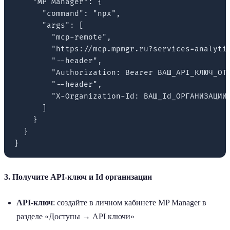
    "MP Manager": {

      "command": "npx",

      "args": [

        "mcp-remote",

        "https://mcp.mpmgr.ru?services=analytic
        "--header",

        "Authorization: Bearer ВАШ_API_КЛЮЧ_ОТ_
        "--header",

        "X-Organization-Id: ВАШ_Id_ОРГАНИЗАЦИИ"
      ]

    }

  }

3. Получите API-ключ и Id организации
API-ключ
: создайте в личном кабинете MP Manager в
разделе «Доступы → API ключи»