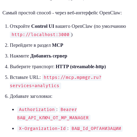
Самый простой способ - через веб-интерфейс OpenClaw:
Откройте
Control UI
вашего OpenClaw (по умолчанию
)
http://localhost:3000
Перейдите в раздел
MCP
Нажмите
Добавить сервер
Выберите транспорт:
HTTP (streamable-http)
Вставьте URL:
https://mcp.mpmgr.ru?
services=analytics
Добавьте заголовки:
:
Authorization
Bearer
ВАШ_API_КЛЮЧ_ОТ_MP_MANAGER
:
X-Organization-Id
ВАШ_Id_ОРГАНИЗАЦИИ