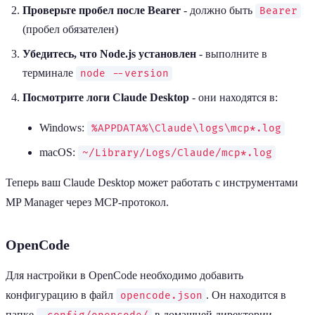
Проверьте пробел после Bearer
- должно быть
Bearer
(пробел обязателен)
Убедитесь, что Node.js установлен
- выполните в
терминале
node --version
Посмотрите логи Claude Desktop
- они находятся в:
Windows:
%APPDATA%\Claude\logs\mcp*.log
macOS:
~/Library/Logs/Claude/mcp*.log
Теперь ваш Claude Desktop может работать с инструментами
MP Manager через MCP-протокол.
OpenCode
Для настройки в OpenCode необходимо добавить
конфигурацию в файл
. Он находится в
opencode.json
папке
в домашней директории