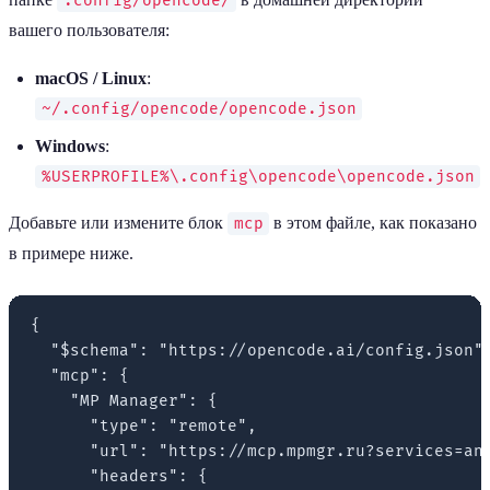
.config/opencode/
вашего пользователя:
macOS / Linux
:
~/.config/opencode/opencode.json
Windows
:
%USERPROFILE%\.config\opencode\opencode.json
Добавьте или измените блок
в этом файле, как показано
mcp
в примере ниже.
{

  "$schema": "https://opencode.ai/config.json",
  "mcp": {

    "MP Manager": {

      "type": "remote",

      "url": "https://mcp.mpmgr.ru?services=ana
      "headers": {
