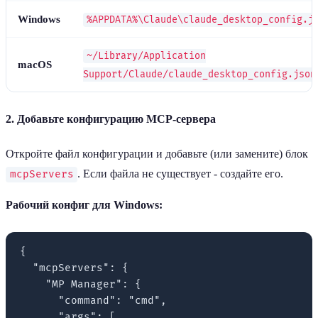
Windows
%APPDATA%\Claude\claude_desktop_config.j
~/Library/Application
macOS
Support/Claude/claude_desktop_config.json
2. Добавьте конфигурацию MCP-сервера
Откройте файл конфигурации и добавьте (или замените) блок
. Если файла не существует - создайте его.
mcpServers
Рабочий конфиг для Windows:
{

  "mcpServers": {

    "MP Manager": {

      "command": "cmd",

      "args": [
