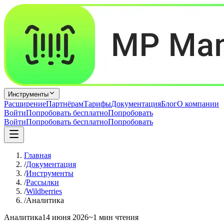
Инструменты
Расширение
Партнёрам
Тарифы
Документация
Блог
О компании
Войти
Попробовать бесплатно
Попробовать
Войти
Попробовать бесплатно
Попробовать
Главная
/
Документация
/
Инструменты
/
Рассылки
/
Wildberries
/
Аналитика
Аналитика
14 июня 2026
~1 мин чтения