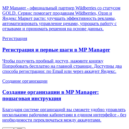
MP Manager - официальный партнер Wildberries со статусом
GOLD. Сервис помогает продавцам Wildberries, Ozon и
Яндекс Маркет расти: улучшать эффективность рекламы,
автоматизировать управление ценами, упрощать работу с
отзывами и принимать решения на основе данных.
Регистрация
Регистрация и первые шаги в MP Manager
Чтобы получить пробный доступ, нажмите кнопку
Попробовать бесплатно на главной странице. Доступны два
способа регистрации: по Email или через аккаунт Яндекс.
Создание организации
Создание организации в MP Manager:
пошаговая инструкция
Благодаря системе организаций вы сможете удобно управлять
несколькими рабочими кабинетами в едином интерфейсе - без
необходимости переключаться между аккаунтами.