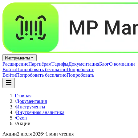
Инструменты
Расширение
Партнёрам
Тарифы
Документация
Блог
О компании
Войти
Попробовать бесплатно
Попробовать
Войти
Попробовать бесплатно
Попробовать
Главная
/
Документация
/
Инструменты
/
Внутренняя аналитика
/
Ozon
/
Акции
Акции
2 июля 2026
~1 мин чтения