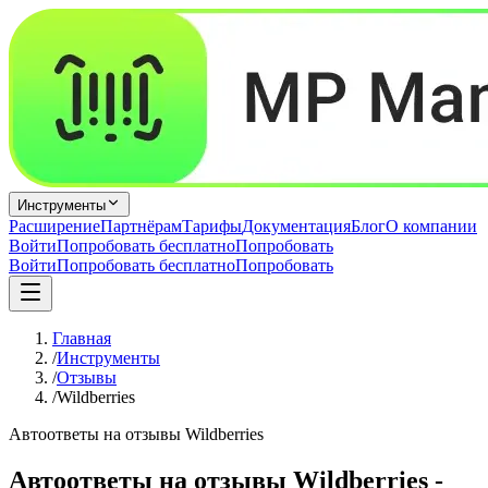
Инструменты
Расширение
Партнёрам
Тарифы
Документация
Блог
О компании
Войти
Попробовать бесплатно
Попробовать
Войти
Попробовать бесплатно
Попробовать
Главная
/
Инструменты
/
Отзывы
/
Wildberries
Автоответы на отзывы Wildberries
Автоответы на отзывы Wildberries -