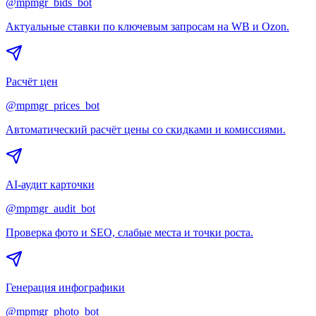
@mpmgr_bids_bot
Актуальные ставки по ключевым запросам на WB и Ozon.
Расчёт цен
@mpmgr_prices_bot
Автоматический расчёт цены со скидками и комиссиями.
AI-аудит карточки
@mpmgr_audit_bot
Проверка фото и SEO, слабые места и точки роста.
Генерация инфографики
@mpmgr_photo_bot