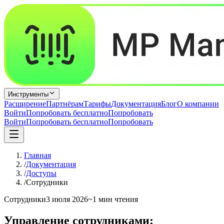
Инструменты
Расширение
Партнёрам
Тарифы
Документация
Блог
О компании
Войти
Попробовать бесплатно
Попробовать
Войти
Попробовать бесплатно
Попробовать
Главная
/
Документация
/
Доступы
/
Сотрудники
Сотрудники
3 июля 2026
~1 мин чтения
Управление сотрудниками: