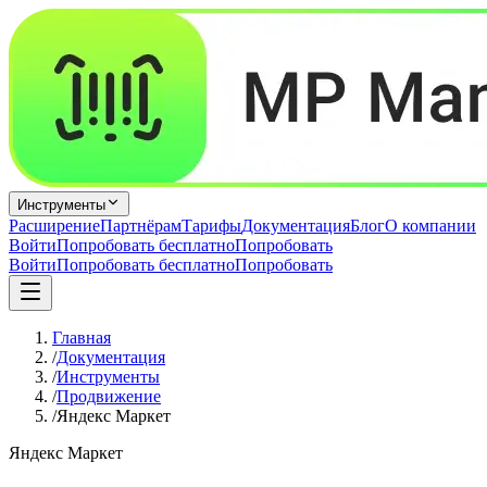
Инструменты
Расширение
Партнёрам
Тарифы
Документация
Блог
О компании
Войти
Попробовать бесплатно
Попробовать
Войти
Попробовать бесплатно
Попробовать
Главная
/
Документация
/
Инструменты
/
Продвижение
/
Яндекс Маркет
Яндекс Маркет