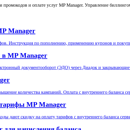
и промокодов и оплате услуг MP Manager. Управление биллинго
MP Manager
ифов. Инструкция по пополнению, применению купонов и покуп
ы в MP Manager
лектронный документооборот (ЭДО) через Диадок и закрывающие
ger
ышение количества кампаний. Оплата с внутреннего баланса се
а тарифы MP Manager
ды дают скидку на оплату тарифов с внутреннего баланса серв
 для начисления баланса