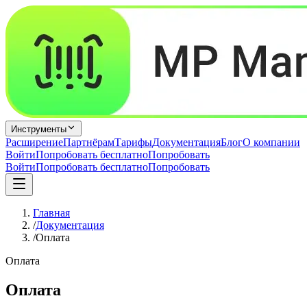
Инструменты
Расширение
Партнёрам
Тарифы
Документация
Блог
О компании
Войти
Попробовать бесплатно
Попробовать
Войти
Попробовать бесплатно
Попробовать
Главная
/
Документация
/
Оплата
Оплата
Оплата