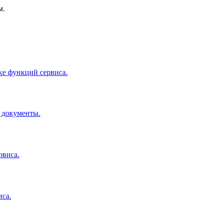
м.
ке функций сервиса.
 документы.
рвиса.
иса.