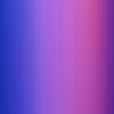
Сертифицированное агентство GOLD
Включен в реестр отечественного ПО