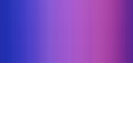
Аккредитованная IT-компания
© 2026 MP Manager. Все права защищены