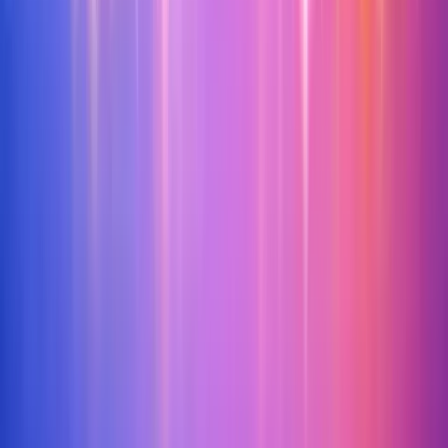
Публичная оферта
Условия сотрудничества
Реквизиты
ООО «МПМГР»
ИНН:
9729387440
КПП:
772901001
ОГРН:
1247700695208
119361, Россия, г. Москва, ул. Большая
Очаковская, д. 12, к. 1, кв. 5