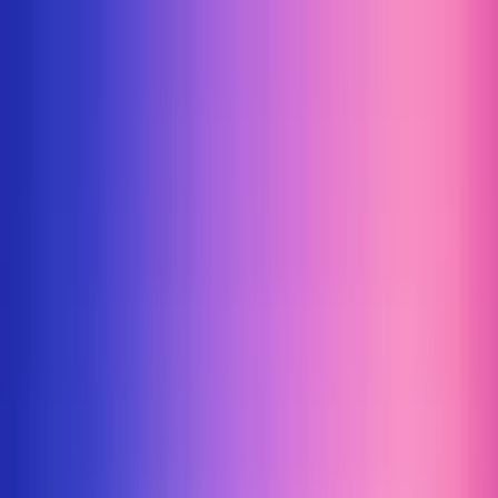
Инструменты
Расширение
Партнёрам
Тарифы
Документация
Блог
О компании
Войти
Попробовать бесплатно
Попробовать
Войти
Попробовать бесплатно
Попробовать
Главная
/
Блог
/
Продвижение
/
Промобонусы на Wildberries: как использовать для
увеличения продаж
Продвижение
19 июня 2026 г.
~2 мин.