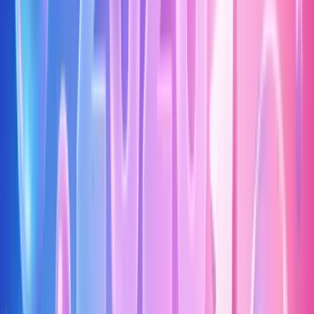
Как MP Manager помогает с
промобонусами
AI-биддер MP Manager автоматически учитывает
промобонусы при расчёте ставок продвижения. Система
анализирует:
влияние бонусов на конверсию;
окупаемость бонусов с учётом маржинальности;
оптимальный размер бонуса для каждого товара.
Подробнее - на странице
Продвижение
.