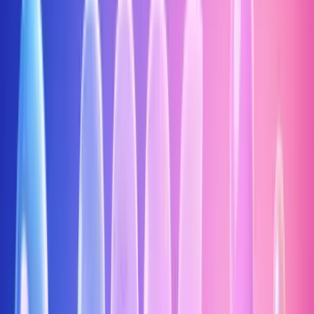
Промобонусы - это внутренняя валюта Wildberries. Когда
покупатель заказывает товар с промобонусом, он получает
бонусные баллы, которые может потратить на другие покупки
на WB. Для продавца это:
дополнительный стимул для покупателя
- бонусы
делают предложение выгоднее;
рост конверсии
- покупатели охотнее заказывают товар с
бонусами;
увеличение среднего чека
- бонусы мотивируют
добавить больше товаров в заказ.
Как создать промобонус