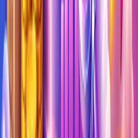
Telegram