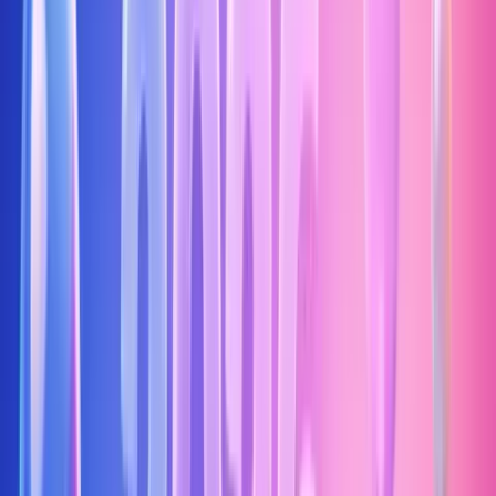
Шаг
1
Шаг 1: Перейдите в кабинет продавца
В разделе «Продвижение» найдите пункт «Промобонусы».
Шаг
2
Шаг 2: Выберите товар
Укажите артикул товара, для которого хотите создать
промобонус.
Шаг
3