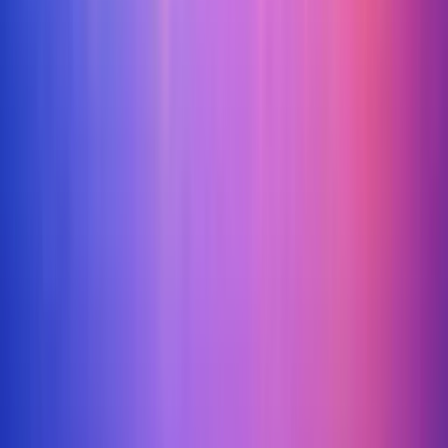
Авторизованный партнер Wildberries