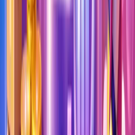
Подробнее о расширении
Установить
Chrome
Opera
Яндекс
Начните применять знания на
практике
Зарегистрируйтесь в MP Manager и автоматизируйте работу на
маркетплейсах - продвижение, цены, отзывы, аналитику и
поставки.
Попробовать бесплатно
Смотреть тарифы
3 дня бесплатно · Без карты · Отмена в 1 клик