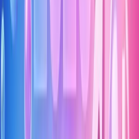
Когда промобонусы эффективны
Запуск нового товара
- бонусы ускоряют набор первых
отзывов;
Сезонные распродажи
- дополняют скидки и промокоды;
Борьба за позиции
- бонусы увеличивают конверсию, что
влияет на ранжирование;
Распродажа неликвида
- бонусы стимулируют быстрый
распродаж остатков.
Когда промобонусы неэффективны
Товар и так в ТОП-3
- дополнительный стимул не нужен;