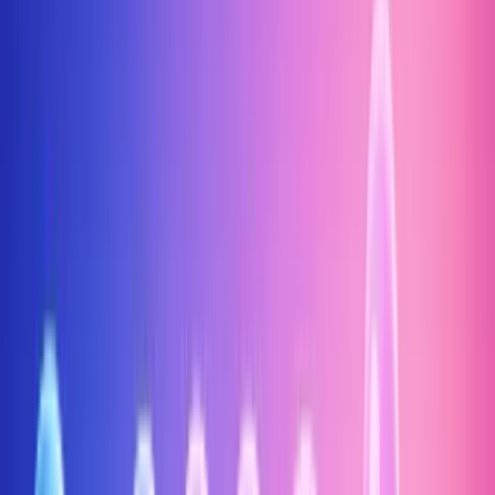
Промобонусы на Wildberries - это инструмент продвижения,
при котором покупатель получает бонусные баллы за заказ
вашего товара. Эти баллы увеличивают привлекательность
предложения и стимулируют повторные покупки.
Разбираемся, как работают промобонусы, как их настроить и
какую пользу они приносят бизнесу.
Что такое промобонусы