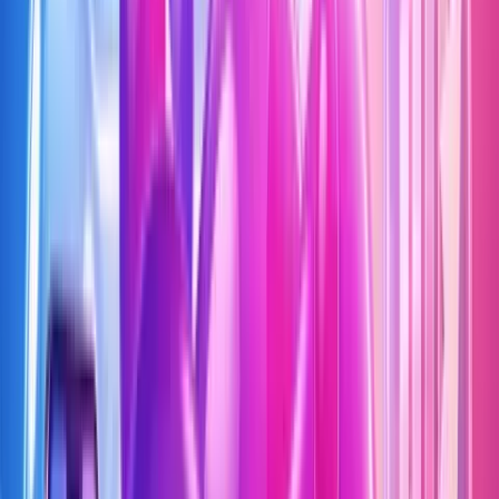
промобонусов
Определите товары с низкой конверсией - для них
бонусы наиболее эффективны;
Рассчитайте оптимальный размер бонуса с учётом
маржинальности;
Не устанавливайте бонусы выше маржинальности
товара;
Отслеживайте конверсию до и после запуска бонусов;
Комбинируйте промобонусы с другими
инструментами продвижения.
Промобонусы - простой и эффективный инструмент
увеличения продаж на Wildberries. Главное - не переборщить с
размером бонуса и регулярно анализировать окупаемость
вложений.