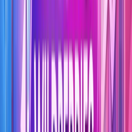
Все в разделе
Продвижение
3 августа 2026 г.
ВБ реклама: скрытые секреты по внутренней
рекламе Wildberries в 2026 году
Продвижение
3 августа 2026 г.
ВБ партнеры: скрытые возможности личного
кабинета WB
Продвижение
30 июля 2026 г.
Биддер для Ozon: рейтинг автоматических
биддеров для продвижения на Озоне
Часто задаваемые вопросы
Ответы на популярные вопросы о платформе MP Manager